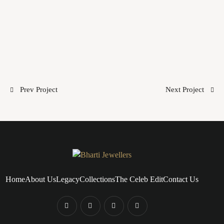
Prev Project
Next Project
Home
About Us
Legacy
Collections
The Celeb Edit
Contact Us