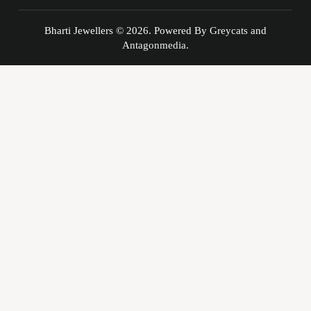
Bharti Jewellers © 2026. Powered By
Greycats
and
Antagonmedia.