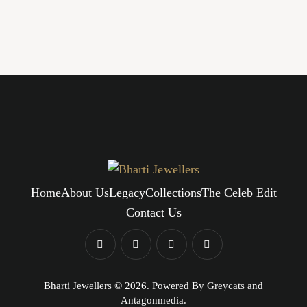
Home
About Us
Legacy
Collections
The Celeb Edit
Contact Us
Bharti Jewellers © 2026. Powered By
Greycats
and
Antagonmedia.