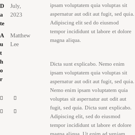
ipsam voluptatem quia voluptas sit
D
July,
aspernatur aut odit aut fugit, sed quia.
a
2023
Adipiscing elit sed do eiusmod
te
tempor incididunt ut labore et dolore
A
Matthew
magna aliqua.
u
Lee
t
h
Dicta sunt explicabo. Nemo enim
o
ipsam voluptatem quia voluptas sit
r
aspernatur aut odit aut fugit, sed quia.
Nemo enim ipsam voluptatem quia
voluptas sit aspernatur aut odit aut
fugit, sed quia. Dicta sunt explicabo.
Adipiscing elit, sed do eiusmod
tempor incididunt ut labore et dolore
magna aliqua. Ut enim ad veniam