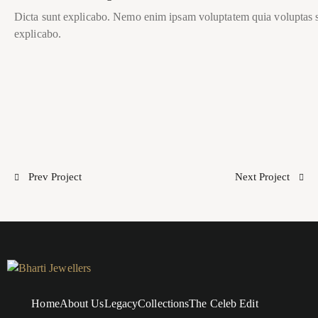
Dicta sunt explicabo. Nemo enim ipsam voluptatem quia voluptas sit 
explicabo.
Prev Project
Next Project
Home
About Us
Legacy
Collections
The Celeb Edit