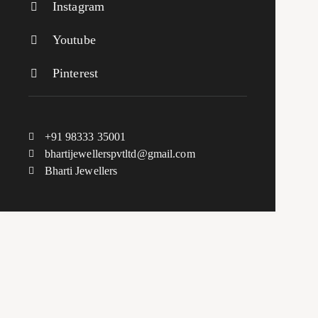
Instagram
Youtube
Pinterest
+91 98333 35001
bhartijewellerspvtltd@gmail.com
Bharti Jewellers